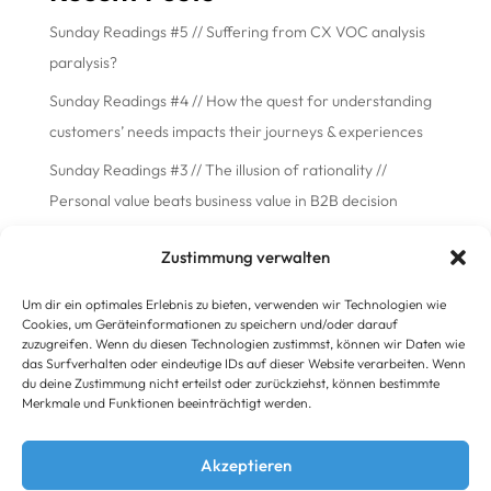
Sunday Readings #5 // Suffering from CX VOC analysis
paralysis?
Sunday Readings #4 // How the quest for understanding
customers’ needs impacts their journeys & experiences
Sunday Readings #3 // The illusion of rationality //
Personal value beats business value in B2B decision
making
Zustimmung verwalten
Sunday Readings #2 // The quest for purpose // More
than a 21st-century mission statement?
Um dir ein optimales Erlebnis zu bieten, verwenden wir Technologien wie
Cookies, um Geräteinformationen zu speichern und/oder darauf
Sunday Readings #1 // The change formula // How to
zuzugreifen. Wenn du diesen Technologien zustimmst, können wir Daten wie
das Surfverhalten oder eindeutige IDs auf dieser Website verarbeiten. Wenn
transform your business, successfully
du deine Zustimmung nicht erteilst oder zurückziehst, können bestimmte
Merkmale und Funktionen beeinträchtigt werden.
Recent Comments
Akzeptieren
Es sind keine Kommentare vorhanden.